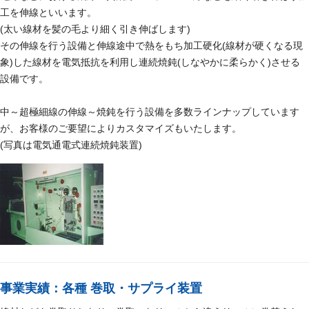
工を伸線といいます。
(太い線材を髪の毛より細く引き伸ばします)
その伸線を行う設備と伸線途中で熱をもち加工硬化(線材が硬くなる現
象)した線材を電気抵抗を利用し連続焼鈍(しなやかに柔らかく)させる
設備です。
中～超極細線の伸線～焼鈍を行う設備を多数ラインナップしています
が、お客様のご要望によりカスタマイズもいたします。
(写真は電気通電式連続焼鈍装置)
事業実績：各種 巻取・サプライ装置